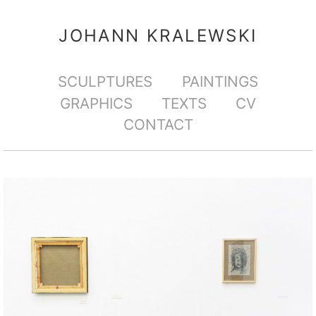
Direkt
Benutzerspezifische
zum
Werkzeuge
JOHANN KRALEWSKI
Inhalt
|
Sektionen
SCULPTURES
PAINTINGS
Direkt
GRAPHICS
TEXTS
CV
zur
CONTACT
Navigation