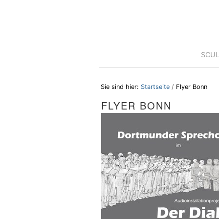
Direkt
Benutzerspezifische
zum
Werkzeuge
Inhalt
|
Direkt
zur
Sektionen
SCU
Navigation
Sie sind hier:
Startseite
/
Flyer Bonn
FLYER BONN