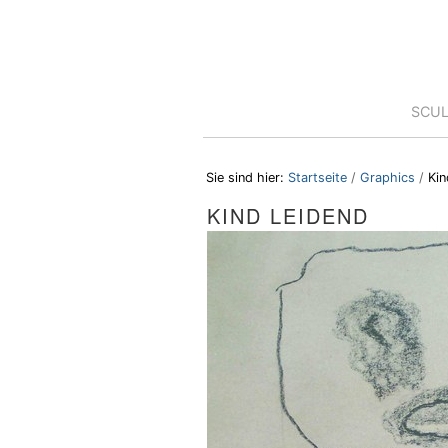
Direkt
Benutzerspezifische
zum
Werkzeuge
Inhalt
|
Direkt
zur
Sektionen
SCU
Navigation
Sie sind hier:
Startseite
/
Graphics
/
Kin
KIND LEIDEND