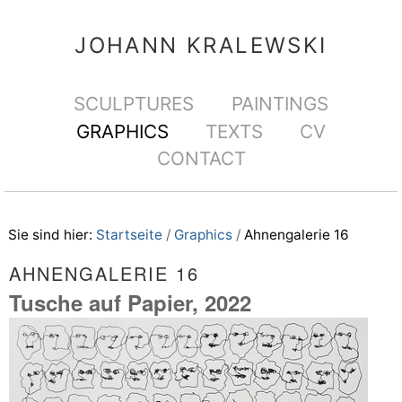
Direkt
Benutzerspezifische
zum
Werkzeuge
JOHANN KRALEWSKI
Inhalt
|
Sektionen
SCULPTURES
PAINTINGS
Direkt
GRAPHICS
TEXTS
CV
zur
CONTACT
Navigation
Sie sind hier:
Startseite
/
Graphics
/
Ahnengalerie 16
AHNENGALERIE 16
Tusche auf Papier, 2022