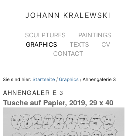
Direkt
Benutzerspezifische
zum
Werkzeuge
JOHANN KRALEWSKI
Inhalt
|
Sektionen
SCULPTURES
PAINTINGS
Direkt
GRAPHICS
TEXTS
CV
zur
CONTACT
Navigation
Sie sind hier:
Startseite
/
Graphics
/
Ahnengalerie 3
AHNENGALERIE 3
Tusche auf Papier, 2019, 29 x 40