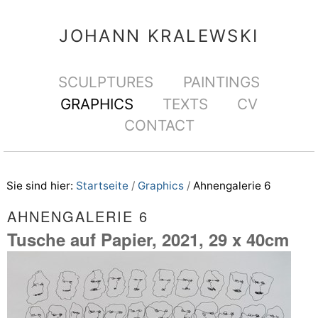
Direkt
Benutzerspezifische
zum
Werkzeuge
JOHANN KRALEWSKI
Inhalt
|
Sektionen
SCULPTURES
PAINTINGS
Direkt
GRAPHICS
TEXTS
CV
zur
CONTACT
Navigation
Sie sind hier:
Startseite
/
Graphics
/
Ahnengalerie 6
AHNENGALERIE 6
Tusche auf Papier, 2021, 29 x 40cm