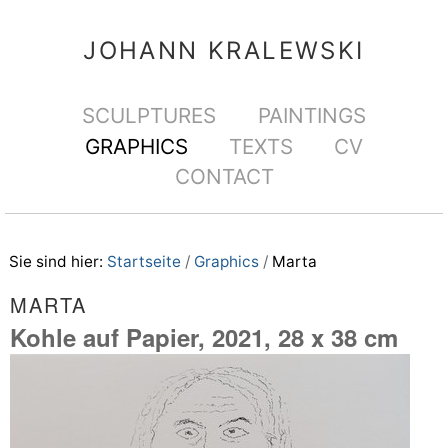
Direkt
Benutzerspezifische
zum
Werkzeuge
JOHANN KRALEWSKI
Inhalt
|
Sektionen
SCULPTURES
PAINTINGS
Direkt
GRAPHICS
TEXTS
CV
zur
CONTACT
Navigation
Sie sind hier:
Startseite
/
Graphics
/
Marta
MARTA
Kohle auf Papier, 2021, 28 x 38 cm