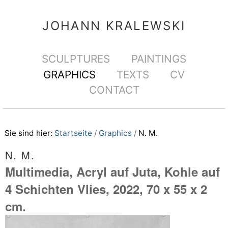
Direkt
Benutzerspezifische
zum
Werkzeuge
JOHANN KRALEWSKI
Inhalt
|
Sektionen
SCULPTURES
PAINTINGS
Direkt
GRAPHICS
TEXTS
CV
zur
CONTACT
Navigation
Sie sind hier:
Startseite
/
Graphics
/
N. M.
N. M.
Multimedia, Acryl auf Juta, Kohle auf
4 Schichten Vlies, 2022, 70 x 55 x 2
cm.