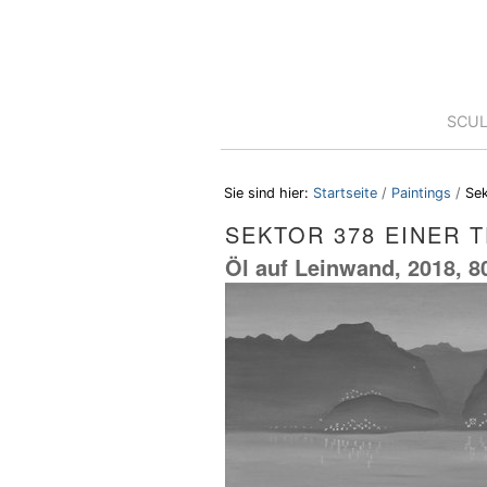
Direkt
Benutzerspezifische
zum
Werkzeuge
Inhalt
|
Direkt
zur
Sektionen
SCU
Navigation
Sie sind hier:
Startseite
/
Paintings
/
Sek
SEKTOR 378 EINER 
Öl auf Leinwand, 2018, 8