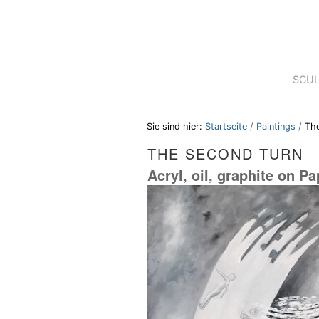
Direkt
Benutzerspezifische
zum
Werkzeuge
Inhalt
|
Direkt
zur
Sektionen
SCU
Navigation
Sie sind hier:
Startseite
/
Paintings
/
Th
THE SECOND TURN
Acryl, oil, graphite on Pa