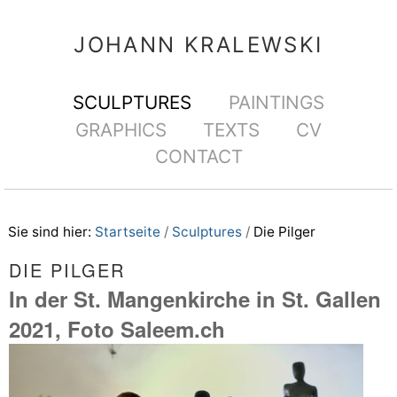
Direkt
Benutzerspezifische
zum
Werkzeuge
JOHANN KRALEWSKI
Inhalt
|
Sektionen
SCULPTURES
PAINTINGS
Direkt
GRAPHICS
TEXTS
CV
zur
CONTACT
Navigation
Sie sind hier:
Startseite
/
Sculptures
/
Die Pilger
DIE PILGER
In der St. Mangenkirche in St. Gallen
2021, Foto Saleem.ch