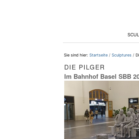
Direkt
Benutzerspezifische
zum
Werkzeuge
Inhalt
|
Direkt
zur
Sektionen
SCU
Navigation
Sie sind hier:
Startseite
/
Sculptures
/
D
DIE PILGER
Im Bahnhof Basel SBB 2