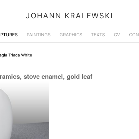
JOHANN KRALEWSKI
LPTURES
PAINTINGS
GRAPHICS
TEXTS
CV
CON
agia Triada White
E
ramics, stove enamel, gold leaf