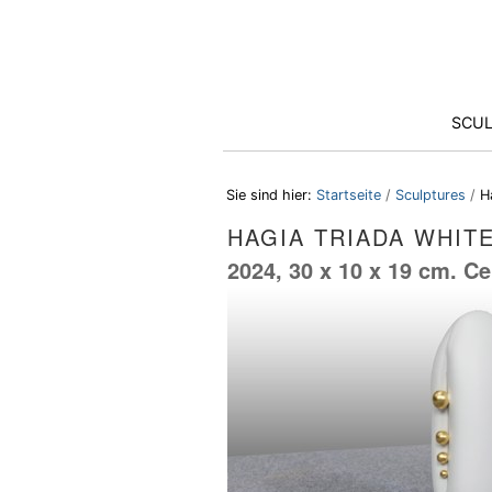
Direkt
Benutzerspezifische
zum
Werkzeuge
Inhalt
|
Direkt
zur
Sektionen
SCU
Navigation
Sie sind hier:
Startseite
/
Sculptures
/
H
HAGIA TRIADA WHIT
2024, 30 x 10 x 19 cm. Ce