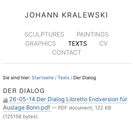
Direkt
Benutzerspezifische
zum
Werkzeuge
JOHANN KRALEWSKI
Inhalt
|
Sektionen
SCULPTURES
PAINTINGS
Direkt
GRAPHICS
TEXTS
CV
zur
CONTACT
Navigation
Sie sind hier:
Startseite
/
Texts
/
Der Dialog
DER DIALOG
26-05-14 Der Dialog Libretto Endversion für
Auslage Bonn.pdf
— PDF document, 122 KB
(125158 bytes)